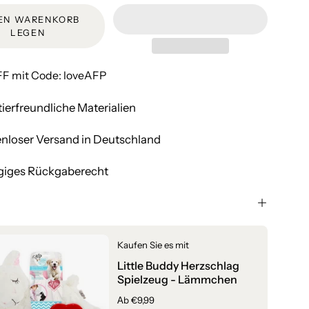
DEN WARENKORB
LEGEN
F mit Code: loveAFP
ierfreundliche Materialien
nloser Versand in Deutschland
giges Rückgaberecht
Kaufen Sie es mit
Little Buddy Herzschlag
Spielzeug - Lämmchen
Аb €9,99