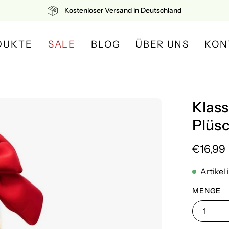
Kostenloser Versand in Deutschland
DUKTE
SALE
BLOG
ÜBER UNS
KON
Klas
Bild-
Lightbox
Plüs
öffnen
€16,99
Artikel 
MENGE
1