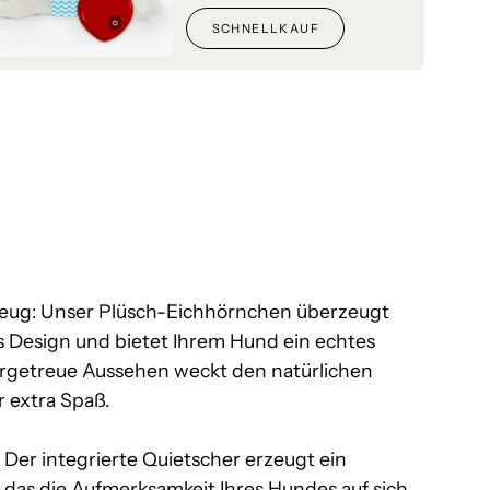
SCHNELLKAUF
zeug: Unser Plüsch-Eichhörnchen überzeugt
es Design und bietet Ihrem Hund ein echtes
urgetreue Aussehen weckt den natürlichen
r extra Spaß.
 Der integrierte Quietscher erzeugt ein
das die Aufmerksamkeit Ihres Hundes auf sich