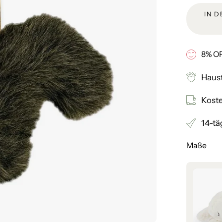
IN 
8% OF
Haust
Koste
14-tä
Maße