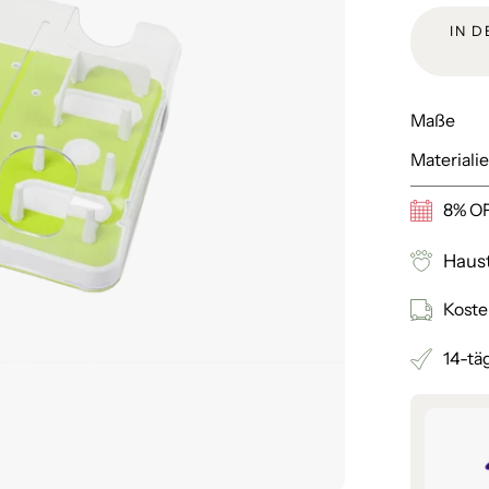
IN 
Maße
Materiali
8% OF
Haust
Koste
14-tä